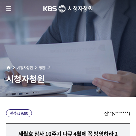
모바일 메뉴 열기
본문영역
KBS
시청자청원
home
시청자청원
청원보기
시청자청원
신**(s*******)
편성#17680
세월호 참사 10주기 다큐 4월에 꼭 방영하라 2